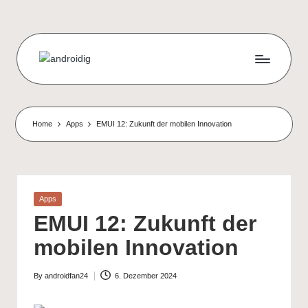
Skip
to
content
Home
Apps
EMUI 12: Zukunft der mobilen Innovation
Posted
Apps
in
EMUI 12: Zukunft der
mobilen Innovation
By
androidfan24
6. Dezember 2024
Posted
by